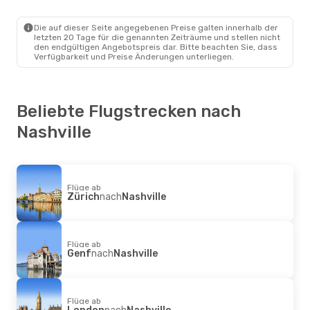
American Airlines
Direkt
New York
- Nashville
American Airlines
Direkt
Die auf dieser Seite angegebenen Preise galten innerhalb der
Nashville
- New York
letzten 20 Tage für die genannten Zeiträume und stellen nicht
den endgültigen Angebotspreis dar. Bitte beachten Sie, dass
Verfügbarkeit und Preise Änderungen unterliegen.
Beliebte Flugstrecken nach
Nashville
Flüge ab
Zürich
nach
Nashville
Flüge ab
Genf
nach
Nashville
Flüge ab
London
nach
Nashville