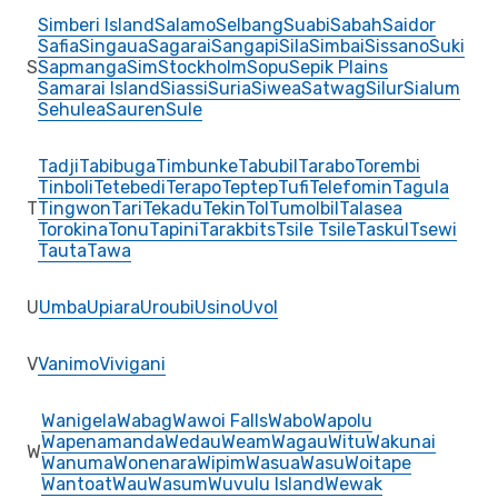
Simberi Island
Salamo
Selbang
Suabi
Sabah
Saidor
Safia
Singaua
Sagarai
Sangapi
Sila
Simbai
Sissano
Suki
S
Sapmanga
Sim
Stockholm
Sopu
Sepik Plains
Samarai Island
Siassi
Suria
Siwea
Satwag
Silur
Sialum
Sehulea
Sauren
Sule
Tadji
Tabibuga
Timbunke
Tabubil
Tarabo
Torembi
Tinboli
Tetebedi
Terapo
Teptep
Tufi
Telefomin
Tagula
T
Tingwon
Tari
Tekadu
Tekin
Tol
Tumolbil
Talasea
Torokina
Tonu
Tapini
Tarakbits
Tsile Tsile
Taskul
Tsewi
Tauta
Tawa
U
Umba
Upiara
Uroubi
Usino
Uvol
V
Vanimo
Vivigani
Wanigela
Wabag
Wawoi Falls
Wabo
Wapolu
Wapenamanda
Wedau
Weam
Wagau
Witu
Wakunai
W
Wanuma
Wonenara
Wipim
Wasua
Wasu
Woitape
Wantoat
Wau
Wasum
Wuvulu Island
Wewak