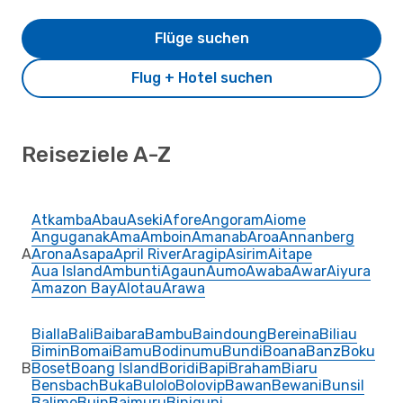
Flüge suchen
Flug + Hotel suchen
Reiseziele A-Z
Atkamba
Abau
Aseki
Afore
Angoram
Aiome
Anguganak
Ama
Amboin
Amanab
Aroa
Annanberg
A
Arona
Asapa
April River
Aragip
Asirim
Aitape
Aua Island
Ambunti
Agaun
Aumo
Awaba
Awar
Aiyura
Amazon Bay
Alotau
Arawa
Bialla
Bali
Baibara
Bambu
Baindoung
Bereina
Biliau
Bimin
Bomai
Bamu
Bodinumu
Bundi
Boana
Banz
Boku
B
Boset
Boang Island
Boridi
Bapi
Braham
Biaru
Bensbach
Buka
Bulolo
Bolovip
Bawan
Bewani
Bunsil
Balimo
Buin
Baimuru
Biniguni