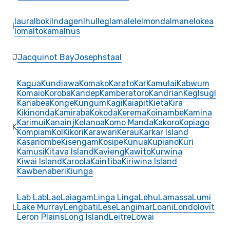
Iaura
Iboki
Indagen
Ihu
Ileg
Iamalele
Imonda
Imane
Iokea
I
Ioma
Itokama
Inus
J
Jacquinot Bay
Josephstaal
Kagua
Kundiawa
Komako
Karato
Kar
Kamulai
Kabwum
Komaio
Koroba
Kandep
Kamberatoro
Kandrian
Keglsugl
Kanabea
Konge
Kungum
Kagi
Kaiapit
Kieta
Kira
Kikinonda
Kamiraba
Kokoda
Kerema
Koinambe
Kamina
Karimui
Kanainj
Kelanoa
Komo Manda
Kakoro
Kopiago
K
Kompiam
Kol
Kikori
Karawari
Kerau
Karkar Island
Kasanombe
Kisengam
Kosipe
Kunua
Kupiano
Kuri
Kamusi
Kitava Island
Kavieng
Kawito
Kurwina
Kiwai Island
Karoola
Kaintiba
Kiriwina Island
Kawbenaberi
Kiunga
Lab Lab
Lae
Laiagam
Linga Linga
Lehu
Lamassa
Lumi
L
Lake Murray
Lengbati
Lese
Langimar
Loani
Londolovit
Leron Plains
Long Island
Leitre
Lowai