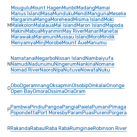
Mougulu
Mount Hagen
Munbil
Madang
Mamai
Manus Island
Masa
Munduku
Mendi
Manguna
Meselia
Margarima
Manga
Morehead
Misima Island
Moki
M
Malekolon
Malalaua
Mal Island
Maron Island
Mapoda
Makini
Mabua
Miyanmin
May River
Manari
Manetai
Marawaka
Maramuni
Mussau Island
Moro
Mindik
Menyamya
Minj
Morobe
Mount Aue
Manumu
Namatanai
Negarbo
Nissan Island
Nambaiyufa
N
Namudi
Nadunumu
Ningerum
Nankina
Nomane
Nomad River
Naoro
Nipa
Nutuve
Nowata
Nuku
Obo
Ogeramnang
Oksapmin
Olsobip
Omkalai
Ononge
O
Open Bay
Omora
Ossima
Oria
Oram
Pambwa
Pindiu
Pangoa
Pangia
Paiela
Pumani
Pimaga
P
Popondetta
Port Moresby
Param
Puas
Pureni
Porgera
R
Rakanda
Rabaul
Raba Raba
Rumginae
Robinson River