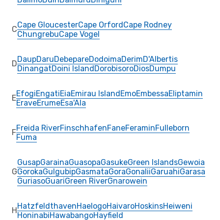
Cape Gloucester
Cape Orford
Cape Rodney
C
Chungrebu
Cape Vogel
Daup
Daru
Debepare
Dodoima
Derim
D'Albertis
D
Dinangat
Doini Island
Dorobisoro
Dios
Dumpu
Efogi
Engati
Eia
Emirau Island
Emo
Embessa
Eliptamin
E
Erave
Erume
Esa'Ala
Freida River
Finschhafen
Fane
Feramin
Fulleborn
F
Fuma
Gusap
Garaina
Guasopa
Gasuke
Green Islands
Gewoia
G
Goroka
Gulgubip
Gasmata
Gora
Gonalii
Garuahi
Garasa
Guriaso
Guari
Green River
Gnarowein
Hatzfeldthaven
Haelogo
Haivaro
Hoskins
Heiweni
H
Honinabi
Hawabango
Hayfield