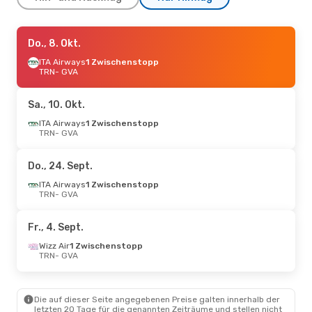
Mo., 14. Sept.
Do., 8. Okt.
- Mi., 16. Sept.
Lufthansa
ITA Airways
1 Zwischenstopp
1 Zwischenstopp
TRN
TRN
- GVA
- GVA
Lufthansa
1 Zwischenstopp
GVA
- TRN
Sa., 10. Okt.
ITA Airways
1 Zwischenstopp
TRN
- GVA
Do., 24. Sept.
ITA Airways
1 Zwischenstopp
TRN
- GVA
Fr., 4. Sept.
Wizz Air
1 Zwischenstopp
TRN
- GVA
Die auf dieser Seite angegebenen Preise galten innerhalb der
letzten 20 Tage für die genannten Zeiträume und stellen nicht