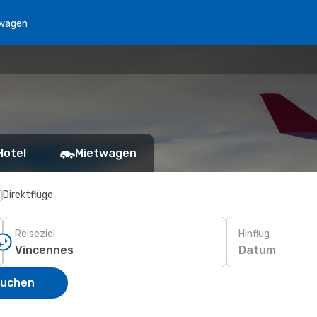
wagen
Hotel
Mietwagen
Direktflüge
Reiseziel
Hinflug
Datum
suchen