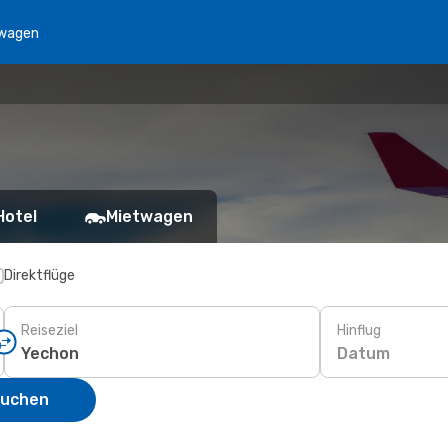
wagen
Hotel
Mietwagen
Direktflüge
Reiseziel
Hinflug
Datum
suchen