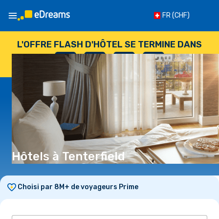
FR
(CHF)
L'OFFRE FLASH D'HÔTEL SE TERMINE DANS
--
:
--
:
--
:
--
JOURS
HEURES
MINUTES
SECONDES
Hôtels à Tenterfield
Choisi par 8M+ de voyageurs Prime