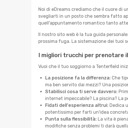
Noi di eDreams crediamo che il cuore di u
svegliarti in un posto che sembra fatto ap
quell'appuntamento romantico tanto atte
Il nostro sito web è la tua guida persona
prossima fuga. La sistemazione dei tuoi so
I migliori trucchi per prenotare 
Vuoi che il tuo soggiorno a Tenterfield iniz
La posizione fa la differenza:
Che tipo
ma ben servito dai mezzi? Una posizione
Stabilisci cosa ti serve davvero:
Prima
internet impeccabile? La piscina? La po
Fidati dell'esperienza altrui:
Dedica un
potentissimo per farti un'idea concreta 
Punta sulla flessibilità:
La vita è piena
modifiche senza problemi ti darà quella