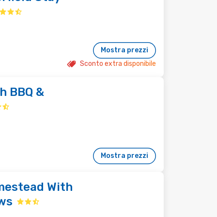
Mostra prezzi
Sconto extra disponibile
h BBQ &
Mostra prezzi
mestead With
ws