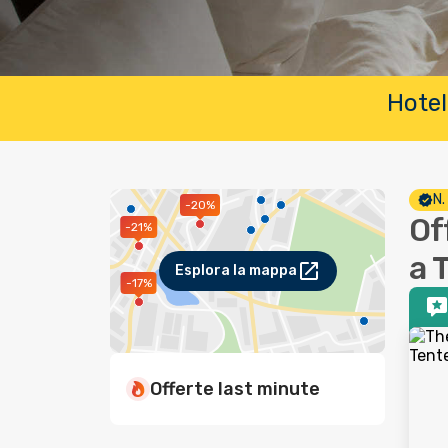
Hotel
N.
-20%
Of
-21%
a 
Esplora la mappa
-17%
Offerte last minute