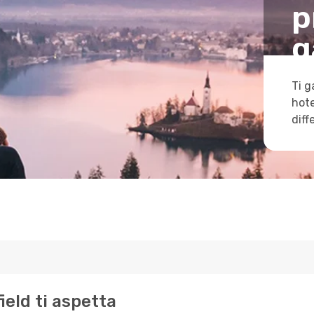
p
g
Ti g
hote
diff
field ti aspetta