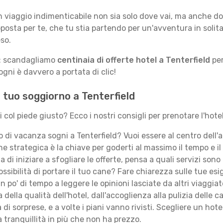
n viaggio indimenticabile non sia solo dove vai, ma anche d
posta per te, che tu stia partendo per un'avventura in solit
so.
le: scandagliamo
centinaia di offerte hotel a Tenterfield
per
gni è davvero a portata di clic!
il tuo soggiorno a Tenterfield
i col piede giusto? Ecco i nostri consigli per prenotare l'hotel
 di vacanza sogni a Tenterfield? Vuoi essere al centro dell'
 strategica è la chiave per goderti al massimo il tempo e il 
 di iniziare a sfogliare le offerte, pensa a quali servizi sono
ssibilità di portare il tuo cane? Fare chiarezza sulle tue esi
 po' di tempo a leggere le opinioni lasciate da altri viaggi
della qualità dell'hotel, dall'accoglienza alla pulizia delle 
 di sorprese, e a volte i piani vanno rivisti. Scegliere un ho
 tranquillità in più che non ha prezzo.