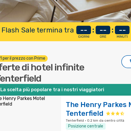
 Flash Sale termina tra
--
:
--
:
--
GIORNI
ORE
MINUTI
 1 per il prezzo con Prime
ferte di hotel infinite
Tenterfield
La scelta più popolare tra i nostri viaggiatori
The Henry Parkes 
Tenterfield
Tenterfield · 0.2 km da centro città
Posizione centrale