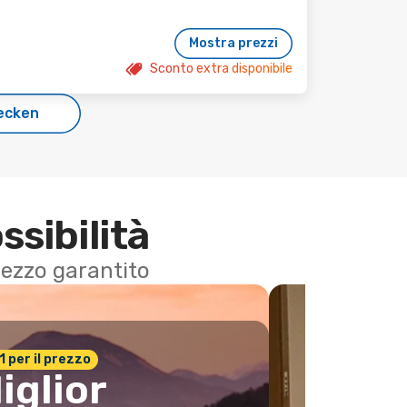
Mostra prezzi
Sconto extra disponibile
ecken
ssibilità
 prezzo garantito
n.1 per il prezzo
iglior