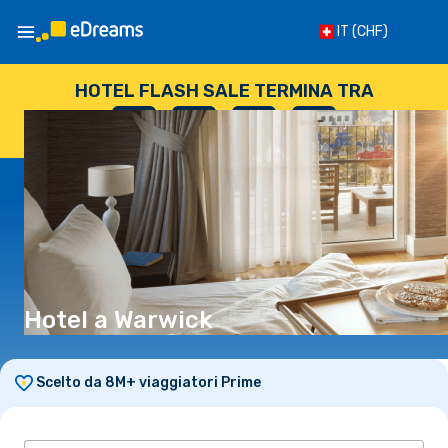
IT
(CHF)
HOTEL FLASH SALE TERMINA TRA
--
:
--
:
--
:
--
GIORNI
ORE
MINUTI
SECONDI
Hotel a Warwick
Scelto da 8M+ viaggiatori Prime