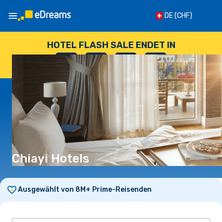
DE
(CHF)
HOTEL FLASH SALE ENDET IN
--
:
--
:
--
:
--
TAGE
STUNDEN
MINUTEN
SEKUNDEN
Chiayi Hotels
Ausgewählt von 8M+ Prime-Reisenden