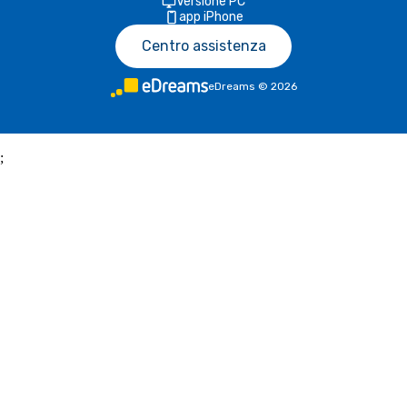
Versione PC
app iPhone
Centro assistenza
eDreams
©
2026
;