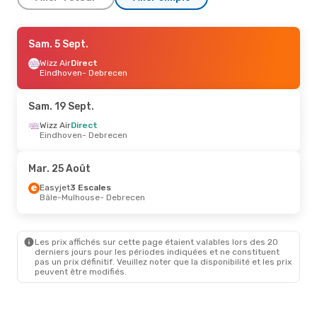
Mar. 25 Août
Sam. 5 Sept.
- Lun. 31 Août
Wizz Air
Direct
Swiss International Air Lines
2 Escales
Eindhoven
- Debrecen
Zurich
- Debrecen
Lufthansa
1 Escale
Debrecen
- Zurich
Sam. 19 Sept.
Wizz Air
Direct
Eindhoven
- Debrecen
Mar. 25 Août
Easyjet
3 Escales
Bâle-Mulhouse
- Debrecen
Les prix affichés sur cette page étaient valables lors des 20
derniers jours pour les périodes indiquées et ne constituent
pas un prix définitif. Veuillez noter que la disponibilité et les prix
peuvent être modifiés.