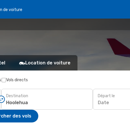
n de voiture
tel
Location de voiture
s
Vols directs
Destination
Départ le
Date
cher des vols