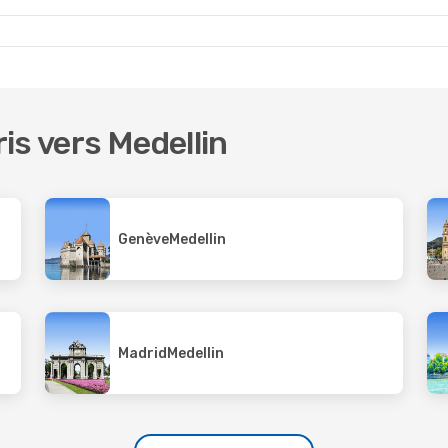
Avianca
1
n
- Saint-Domingue
Medellin
- Guayaquil
ris vers Medellin
Genève
Medellin
Madrid
Medellin