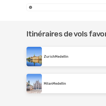
Avianca
1
Arajet
Medellin
- Cali
Medelli
Itinéraires de vols favo
Zurich
Medellin
Milan
Medellin