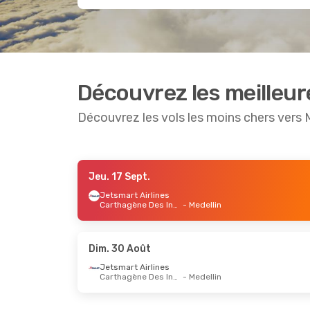
Découvrez les meilleur
Découvrez les vols les moins chers vers 
Jeu. 17 Sept.
Dim. 6 Sept.
- Sam. 12 Sept.
Sam. 26
Jetsmart Airlines
Carthagène Des Indes
- Medellin
Jetsmart Airlines
Jetsmar
Bogota
- Medellin
Bogot
Jetsmart Airlines
Jetsmar
Medellin
- Bogota
Medelli
Dim. 30 Août
Jetsmart Airlines
Carthagène Des Indes
- Medellin
Ven. 28 Août
- Dim. 30 Août
Mar. 6 O
Jetsmart Airlines
Arajet
Cali
- Medellin
Saint-