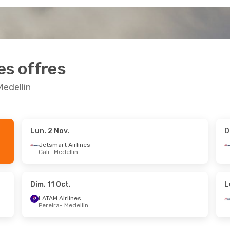
es offres
Medellin
Lun. 2 Nov.
D
 Sept.
- Mar. 29 Sept.
Mar. 13 Oct.
- Ven. 
Jetsmart Airlines
Cali
- Medellin
t Airlines
Jetsmart Airlines
a
- Medellin
Bogota
- Medellin
t Airlines
Jetsmart Airlines
n
- Bogota
Medellin
- Bogota
Dim. 11 Oct.
L
LATAM Airlines
Pereira
- Medellin
ct.
- Jeu. 8 Oct.
Ven. 30 Oct.
- Mar. 
Avianca
1
Domingue
- Medellin
Guayaquil
- Medellin