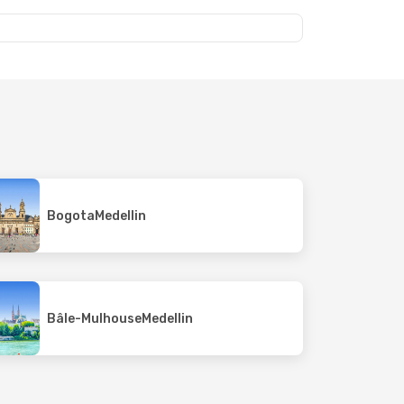
Bogota
Medellin
Bâle-Mulhouse
Medellin