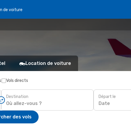
n de voiture
tel
Location de voiture
s
Vols directs
Destination
Départ le
Date
cher des vols