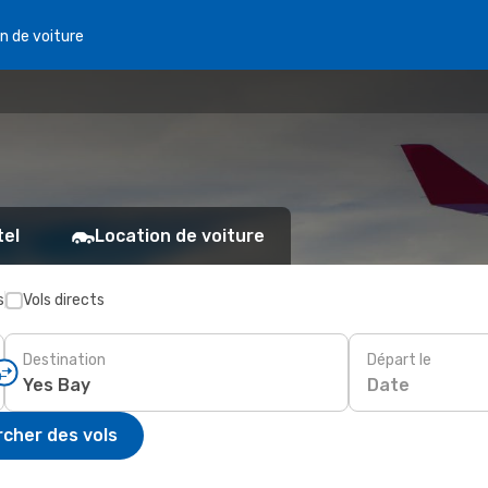
n de voiture
tel
Location de voiture
s
Vols directs
Destination
Départ le
Date
cher des vols