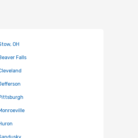
 Stow, OH
 Beaver Falls
 Cleveland
 Jefferson
 Pittsburgh
 Monroeville
 Huron
 Sandusky