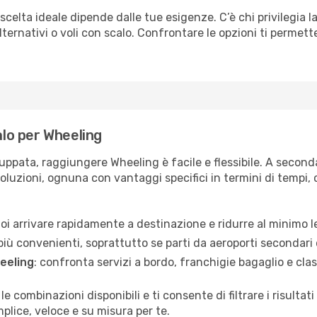
scelta ideale dipende dalle tue esigenze. C’è chi privilegia l
ternativi o voli con scalo. Confrontare le opzioni ti permette 
alo per Wheeling
uppata, raggiungere Wheeling è facile e flessibile. A seconda
soluzioni, ognuna con vantaggi specifici in termini di tempi, c
vuoi arrivare rapidamente a destinazione e ridurre al minimo l
più convenienti, soprattutto se parti da aeroporti secondari 
eeling
: confronta servizi a bordo, franchigie bagaglio e clas
 le combinazioni disponibili e ti consente di filtrare i risult
plice, veloce e su misura per te.