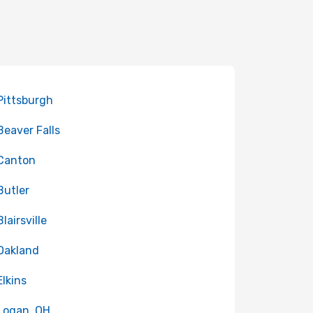
 Pittsburgh
 Beaver Falls
 Canton
 Butler
Blairsville
 Oakland
Elkins
 Logan, OH