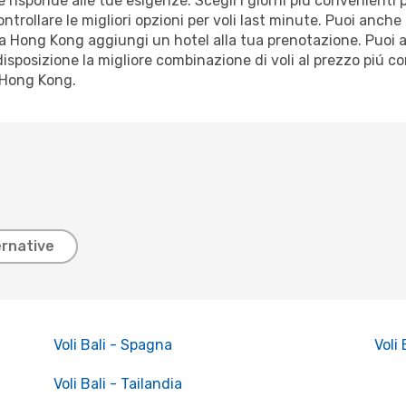
e risponde alle tue esigenze. Scegli i giorni piú convenienti 
ntrollare le migliori opzioni per voli last minute. Puoi anche 
 a Hong Kong aggiungi un hotel alla tua prenotazione. Puoi a
disposizione la migliore combinazione di voli al prezzo piú c
a Hong Kong.
ernative
Voli Bali - Spagna
Voli
Voli Bali - Tailandia