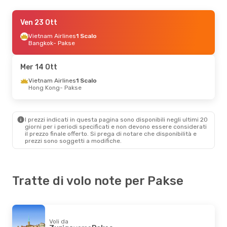
Lun 7 Set
Ven 23 Ott
- Lun 14 Set
Lao Airlines
Vietnam Airlines
1 Scalo
1 Scalo
Luang Prabang
Bangkok
- Pakse
- Pakse
Lao Airlines
1 Scalo
Pakse
- Luang Prabang
Mer 14 Ott
Gio 17 Set
Vietnam Airlines
- Gio 24 Set
1 Scalo
Hong Kong
- Pakse
Lao Airlines
1 Scalo
Bangkok
- Pakse
Lao Airlines
1 Scalo
Pakse
- Bangkok
I prezzi indicati in questa pagina sono disponibili negli ultimi 20
giorni per i periodi specificati e non devono essere considerati
il ​​prezzo finale offerto. Si prega di notare che disponibilità e
prezzi sono soggetti a modifiche.
Tratte di volo note per Pakse
Voli da