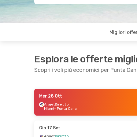
Migliori offe
Esplora le offerte migli
Scopri i voli più economici per Punta Can
Mer 28 Ott
Dom 6 Set
- Dom 13 Set
Gio 17 
Arajet
Diretto
Miami
- Punta Cana
Arajet
Diretto
Arajet
San Juan
- Punta Cana
Cancu
Arajet
Diretto
Arajet
Punta Cana
- San Juan
Punta
Gio 17 Set
Arajet
Diretto