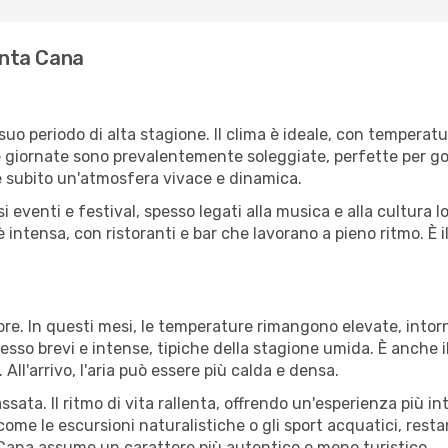
Punta Cana
suo periodo di alta stagione. Il clima è ideale, con temperat
 giornate sono prevalentemente soleggiate, perfette per goder
e subito un'atmosfera vivace e dinamica.
si eventi e festival, spesso legati alla musica e alla cultura 
è intensa, con ristoranti e bar che lavorano a pieno ritmo. È
e. In questi mesi, le temperature rimangono elevate, intorn
so brevi e intense, tipiche della stagione umida. È anche il
 All'arrivo, l'aria può essere più calda e densa.
ssata. Il ritmo di vita rallenta, offrendo un'esperienza più in
 come le escursioni naturalistiche o gli sport acquatici, rest
 Cana assume un carattere più autentico e meno turistico.