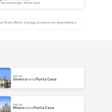
Bucaramanga
- Punta Cana
2 Ott
a
o
zzo finale offerto. Si prega di notare che disponibilità e
Voli da
Ginevra
verso
Punta Cana
Voli da
Milano
verso
Punta Cana