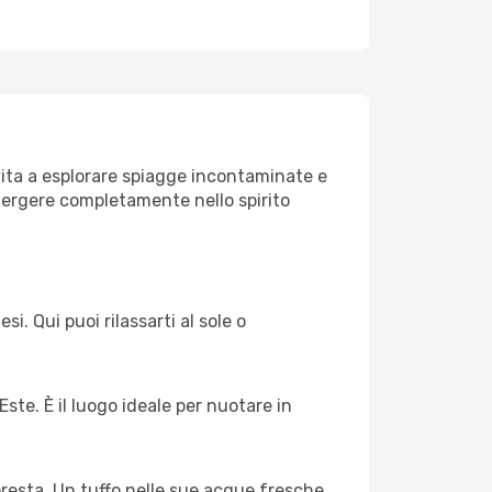
vita a esplorare spiagge incontaminate e
mergere completamente nello spirito
. Qui puoi rilassarti al sole o
te. È il luogo ideale per nuotare in
oresta. Un tuffo nelle sue acque fresche