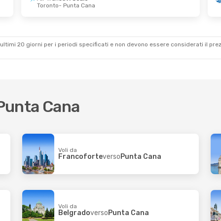
Toronto
- Punta Cana
Ott
- Gio 29 Ott
Mer 14 Ott
- Gio 2
irlines
1 Scalo
Air Europa
1 Scalo
Città Del Guatemala
- Punta Cana
Zurigo
- Punta Can
irlines
1 Scalo
Air Europa
1 Scalo
 Cana
- Città Del Guatemala
Punta Cana
- Zurig
ultimi 20 giorni per i periodi specificati e non devono essere considerati il ​​pre
r Punta Cana
Voli da
Francoforte
verso
Punta Cana
Voli da
Belgrado
verso
Punta Cana