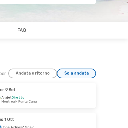
FAQ
 per
Andata e ritorno
Sola andata
er 9 Set
3 Set
Arajet
Diretto
Montreal
- Punta Cana
na
tá
io 1 Ott
Copa Airlines
1 Scalo