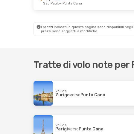
Sao Paulo
- Punta Cana
Mar 29 Set
- Ven 9 Ott
Sab 24 
Arajet
Diretto
Copa A
Newark, NJ
- Punta Cana
American Airlines
1 Scalo
Copa A
Punta Cana
- Newark, NJ
Punta
I prezzi indicati in questa pagina sono disponibili negli 
prezzi sono soggetti a modifiche.
Tratte di volo note pe
Voli da
Zurigo
verso
Punta Cana
Voli da
Parigi
verso
Punta Cana