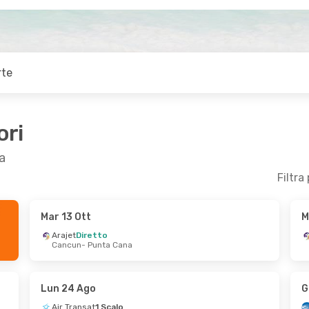
rte
ori
a
Filtra
Mar 13 Ott
M
Set
- Gio 24 Set
Mer 26 Ago
- Gio 
Arajet
Diretto
Cancun
- Punta Cana
Diretto
Avianca
Diretto
n
- Punta Cana
Bogotá
- Punta Ca
Diretto
Arajet
Diretto
 Cana
- Cancun
Punta Cana
- Bogo
Lun 24 Ago
G
Air Transat
1 Scalo