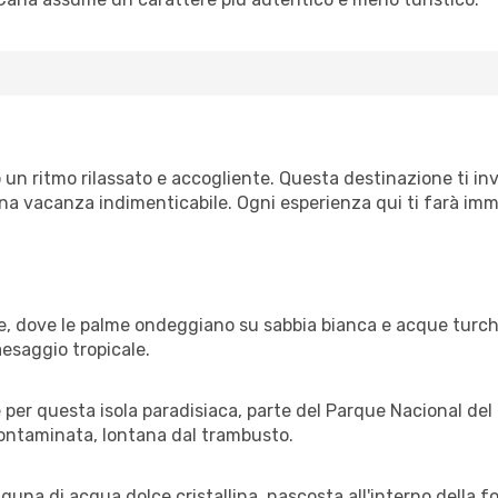
 un ritmo rilassato e accogliente. Questa destinazione ti in
una vacanza indimenticabile. Ogni esperienza qui ti farà im
, dove le palme ondeggiano su sabbia bianca e acque turchesi
aesaggio tropicale.
er questa isola paradisiaca, parte del Parque Nacional del Es
contaminata, lontana dal trambusto.
guna di acqua dolce cristallina, nascosta all'interno della f