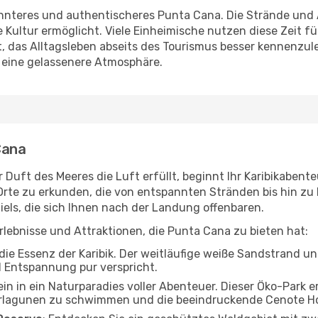
annteres und authentischeres Punta Cana. Die Strände und 
e Kultur ermöglicht. Viele Einheimische nutzen diese Zeit f
tet, das Alltagsleben abseits des Tourismus besser kennenzu
eine gelassenere Atmosphäre.
Cana
 Duft des Meeres die Luft erfüllt, beginnt Ihr Karibikabent
Orte zu erkunden, die von entspannten Stränden bis hin zu 
iels, die sich Ihnen nach der Landung offenbaren.
rlebnisse und Attraktionen, die Punta Cana zu bieten hat:
r die Essenz der Karibik. Der weitläufige weiße Sandstrand u
d Entspannung pur verspricht.
ein in ein Naturparadies voller Abenteuer. Dieser Öko-Park 
rlagunen zu schwimmen und die beeindruckende Cenote Ho