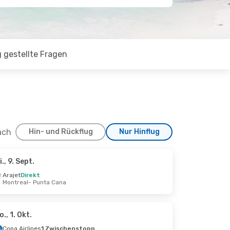
 gestellte Fragen
ach
Hin- und Rückflug
Nur Hinflug
i., 9. Sept.
 3. Sept.
Arajet
Direkt
Montreal
- Punta Cana
na
ta
o., 1. Okt.
Copa Airlines
1 Zwischenstopp