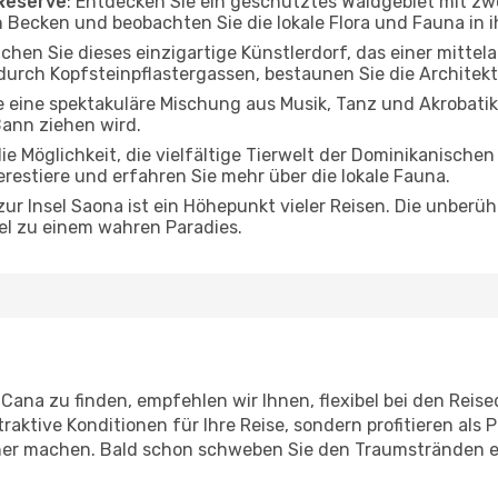
 Reserve
: Entdecken Sie ein geschütztes Waldgebiet mit z
n Becken und beobachten Sie die lokale Flora und Fauna in
uchen Sie dieses einzigartige Künstlerdorf, das einer mittel
urch Kopfsteinpflastergassen, bestaunen Sie die Architekt
ie eine spektakuläre Mischung aus Musik, Tanz und Akrobati
Bann ziehen wird.
 die Möglichkeit, die vielfältige Tierwelt der Dominikanisc
erestiere und erfahren Sie mehr über die lokale Fauna.
 zur Insel Saona ist ein Höhepunkt vieler Reisen. Die unber
sel zu einem wahren Paradies.
ana zu finden, empfehlen wir Ihnen, flexibel bei den Reise
traktive Konditionen für Ihre Reise, sondern profitieren als
cher machen. Bald schon schweben Sie den Traumstränden 