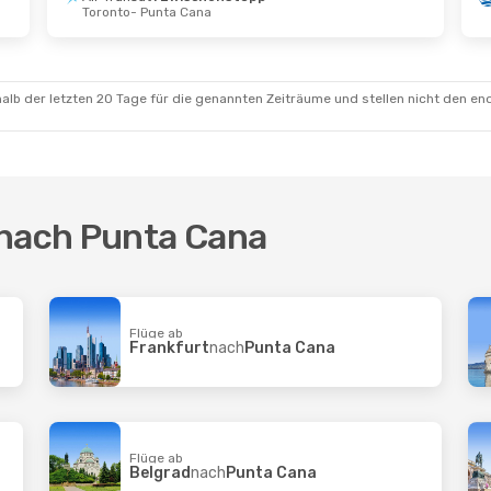
Toronto
- Punta Cana
 Okt.
- Do., 29. Okt.
Mi., 14. Okt.
- Do.,
irlines
1 Zwischenstopp
Air Europa
1 Zwis
mala-Stadt
- Punta Cana
Zürich
- Punta Can
irlines
1 Zwischenstopp
Air Europa
1 Zwis
 Cana
- Guatemala-Stadt
Punta Cana
- Züric
alb der letzten 20 Tage für die genannten Zeiträume und stellen nicht den en
 nach Punta Cana
Flüge ab
Frankfurt
nach
Punta Cana
Flüge ab
Belgrad
nach
Punta Cana