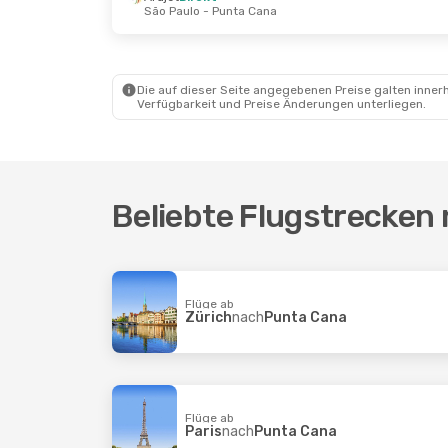
São Paulo
- Punta Cana
Di., 29. Sept.
- Fr., 9. Okt.
Sa., 24.
Arajet
Direkt
Copa A
Newark, NJ
- Punta Cana
Guate
American Airlines
Copa A
1 Zwischenstopp
Punta
Die auf dieser Seite angegebenen Preise galten innerh
Punta Cana
- Newark, NJ
Verfügbarkeit und Preise Änderungen unterliegen.
Beliebte Flugstrecken
Flüge ab
Zürich
nach
Punta Cana
Flüge ab
Paris
nach
Punta Cana