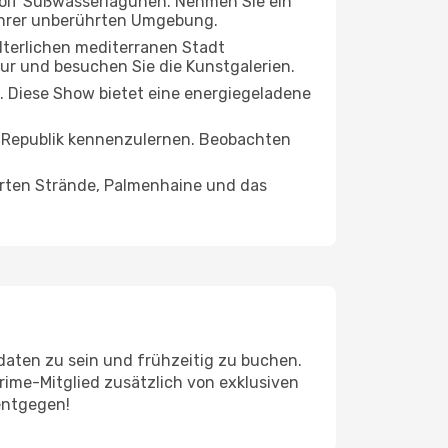
wölf Süßwasserlagunen. Nehmen Sie ein
 ihrer unberührten Umgebung.
alterlichen mediterranen Stadt
ur und besuchen Sie die Kunstgalerien.
k. Diese Show bietet eine energiegeladene
hen Republik kennenzulernen. Beobachten
ührten Strände, Palmenhaine und das
daten zu sein und frühzeitig zu buchen.
 Prime-Mitglied zusätzlich von exklusiven
entgegen!