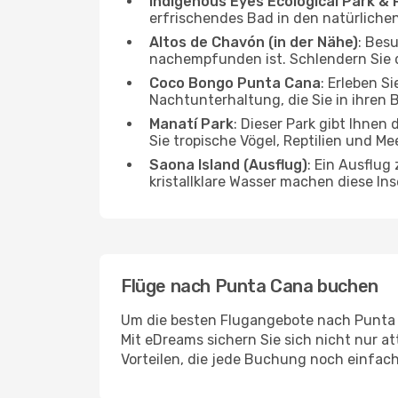
Indigenous Eyes Ecological Park &
erfrischendes Bad in den natürliche
Altos de Chavón (in der Nähe)
: Bes
nachempfunden ist. Schlendern Sie d
Coco Bongo Punta Cana
: Erleben S
Nachtunterhaltung, die Sie in ihren 
Manatí Park
: Dieser Park gibt Ihnen
Sie tropische Vögel, Reptilien und Me
Saona Island (Ausflug)
: Ein Ausflug
kristallklare Wasser machen diese In
Flüge nach Punta Cana buchen
Um die besten Flugangebote nach Punta C
Mit eDreams sichern Sie sich nicht nur at
Vorteilen, die jede Buchung noch einfa