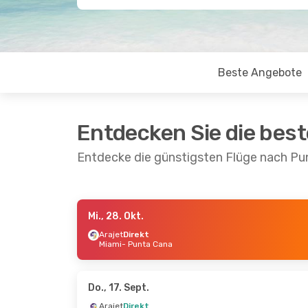
Beste Angebote
Entdecken Sie die bes
Entdecke die günstigsten Flüge nach Pu
Mi., 28. Okt.
So., 6. Sept.
- So., 13. Sept.
Do., 17.
Arajet
Direkt
Miami
- Punta Cana
Arajet
Direkt
Arajet
San Juan
- Punta Cana
Cancú
Arajet
Direkt
Arajet
Punta Cana
- San Juan
Punta
Do., 17. Sept.
Arajet
Direkt