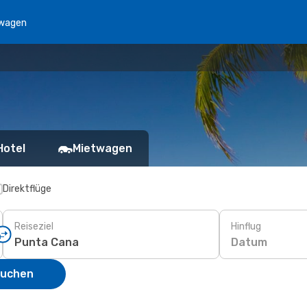
wagen
Hotel
Mietwagen
Direktflüge
Reiseziel
Hinflug
Datum
suchen