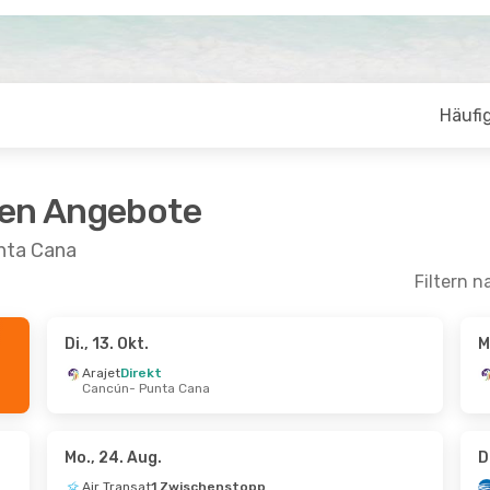
Häufig
ten Angebote
nta Cana
Filtern n
Di., 13. Okt.
M
 Sept.
- Do., 24. Sept.
Mi., 26. Aug.
- Do.,
Arajet
Direkt
Cancún
- Punta Cana
Direkt
Avianca
Direkt
n
- Punta Cana
Bogota
- Punta Ca
Direkt
Arajet
Direkt
 Cana
- Cancún
Punta Cana
- Bogo
Mo., 24. Aug.
D
Air Transat
1 Zwischenstopp