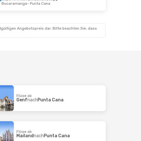
Bucaramanga
- Punta Cana
 22. Okt.
chenstopp
a
chenstopp
h
dgültigen Angebotspreis dar. Bitte beachten Sie, dass
Flüge ab
Genf
nach
Punta Cana
Flüge ab
Mailand
nach
Punta Cana