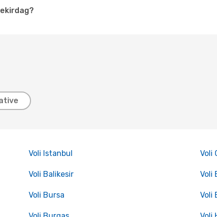
Tekirdag?
ative
Voli Istanbul
Voli
Voli Balikesir
Voli 
Voli Bursa
Voli
Voli Burgas
Voli