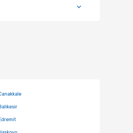
 Canakkale
Balikesir
 Edremit
 Haskovo