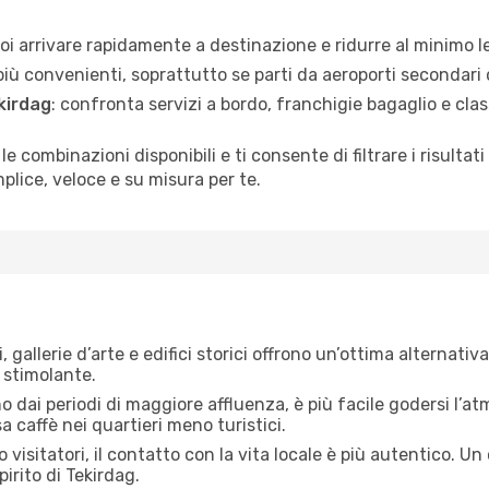
vuoi arrivare rapidamente a destinazione e ridurre al minimo l
più convenienti, soprattutto se parti da aeroporti secondari o
kirdag
: confronta servizi a bordo, franchigie bagaglio e class
 le combinazioni disponibili e ti consente di filtrare i risult
plice, veloce e su misura per te.
, gallerie d’arte e edifici storici offrono un’ottima alternat
 stimolante.
no dai periodi di maggiore affluenza, è più facile godersi l’atm
 caffè nei quartieri meno turistici.
 visitatori, il contatto con la vita locale è più autentico. Un
pirito di Tekirdag.