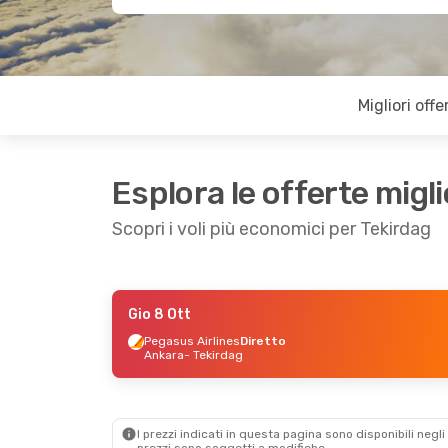
Migliori offe
Esplora le offerte migli
Scopri i voli più economici per Tekirdag
Gio 8 Ott
Mar 15 Set
- Gio 17 Set
Pegasus Airlines
Diretto
Ankara
- Tekirdag
Pegasus Airlines
Diretto
Ankara
- Tekirdag
Pegasus Airlines
Diretto
Tekirdag
- Ankara
I prezzi indicati in questa pagina sono disponibili negli 