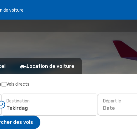
n de voiture
tel
Location de voiture
s
Vols directs
Destination
Départ le
Date
cher des vols