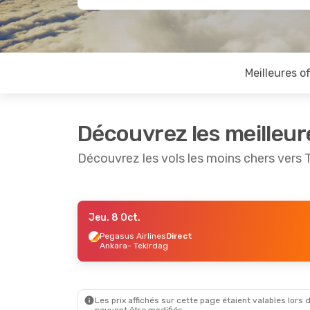
Meilleures of
Découvrez les meilleur
Découvrez les vols les moins chers vers 
Jeu. 8 Oct.
Mar. 15 Sept.
- Jeu. 17 Sept.
Pegasus Airlines
Direct
Ankara
- Tekirdag
Pegasus Airlines
Direct
Ankara
- Tekirdag
Pegasus Airlines
Direct
Tekirdag
- Ankara
Les prix affichés sur cette page étaient valables lors d