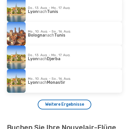
Do., 13. Aug. - Mo., 17. Aug.
Lyon
nach
Tunis
Mo., 10. Aug. - So., 16. Aug.
Bologna
nach
Tunis
Do., 13. Aug. - Mo., 17. Aug.
Lyon
nach
Djerba
Mo., 10. Aug. - So., 16. Aug.
Lyon
nach
Monastir
Weitere Ergebnisse
Buchen Sie Ihre Nouvelair-Flüge