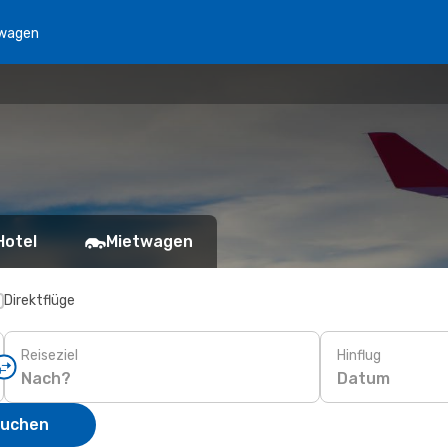
wagen
Hotel
Mietwagen
Direktflüge
Reiseziel
Hinflug
Datum
suchen