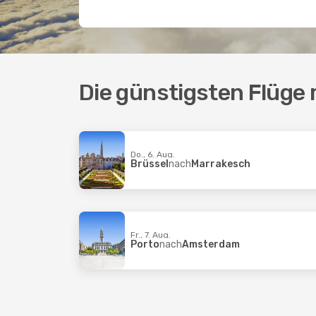
Die günstigsten Flüge m
Do., 6. Aug.
Brüssel
nach
Marrakesch
Fr., 7. Aug.
Porto
nach
Amsterdam