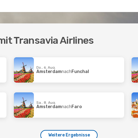
it Transavia Airlines
Do., 6. Aug.
Amsterdam
nach
Funchal
Sa., 8. Aug.
Amsterdam
nach
Faro
Weitere Ergebnisse