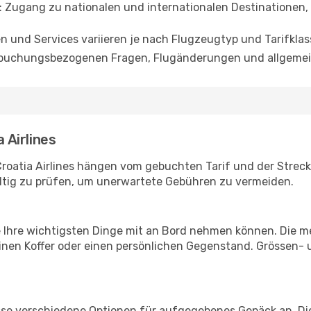
: Zugang zu nationalen und internationalen Destinatione
en und Services variieren je nach Flugzeugtyp und Tarifklas
i buchungsbezogenen Fragen, Flugänderungen und allgemei
Airlines
oatia Airlines hängen vom gebuchten Tarif und der Strecke
ltig zu prüfen, um unerwartete Gebühren zu vermeiden.
Sie Ihre wichtigsten Dinge mit an Bord nehmen können. Die m
einen Koffer oder einen persönlichen Gegenstand. Grössen
lasse verschiedene Optionen für aufgegebenes Gepäck an. D