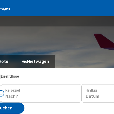
wagen
Hotel
Mietwagen
Direktflüge
Reiseziel
Hinflug
Datum
suchen