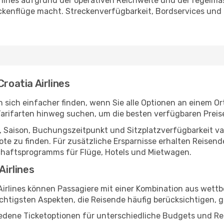
rlines aufgrund der operativen Reichweite und der regelmäs
ckenflüge macht. Streckenverfügbarkeit, Bordservices und
Croatia Airlines
en sich einfacher finden, wenn Sie alle Optionen an einem O
Tarifarten hinweg suchen, um die besten verfügbaren Prei
 Saison, Buchungszeitpunkt und Sitzplatzverfügbarkeit varii
te zu finden. Für zusätzliche Ersparnisse erhalten Reise
chaftsprogramms für Flüge, Hotels und Mietwagen.
Airlines
Airlines können Passagiere mit einer Kombination aus wet
chtigsten Aspekten, die Reisende häufig berücksichtigen, 
iedene Ticketoptionen für unterschiedliche Budgets und Re