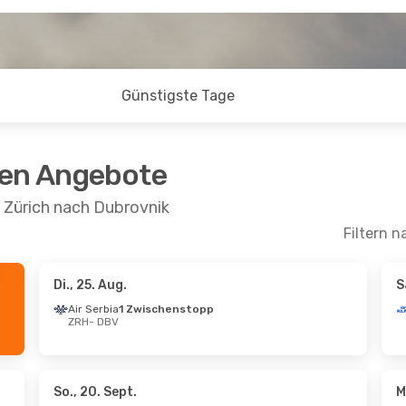
Günstigste Tage
ten Angebote
 Zürich nach Dubrovnik
Filtern n
Di., 25. Aug.
S
 Okt.
- Fr., 16. Okt.
Sa., 24. Okt.
- So.,
Air Serbia
1 Zwischenstopp
ZRH
- DBV
a Airlines
Direkt
Croatia Airlines
Di
DBV
ZRH
- DBV
a Airlines
Croatia Airlines
schenstopp
1 Zwischenstopp
ZRH
DBV
- ZRH
So., 20. Sept.
M