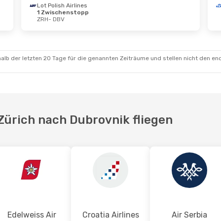
Lot Polish Airlines
1 Zwischenstopp
 Sept.
- Do., 24. Sept.
Do., 27. Aug.
- Di.,
ZRH
- DBV
a Airlines
Direkt
Croatia Airlines
Di
DBV
ZRH
- DBV
a Airlines
Croatia Airlines
Di
schenstopp
DBV
- ZRH
ZRH
alb der letzten 20 Tage für die genannten Zeiträume und stellen nicht den en
 Zürich nach Dubrovnik fliegen
Edelweiss Air
Croatia Airlines
Air Serbia