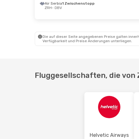
Air Serbia
1 Zwischenstopp
ZRH
- DBV
Mi., 30. Sept.
- Fr., 9. Okt.
Mo., 21.
Croatia Airlines
Croati
1 Zwischenstopp
ZRH
- 
ZRH
- DBV
Croati
Croatia Airlines
Direkt
1 Zwi
DBV
- ZRH
DBV
- 
Die auf dieser Seite angegebenen Preise galten innerh
Verfügbarkeit und Preise Änderungen unterliegen.
Fluggesellschaften, die von
Helvetic Airways