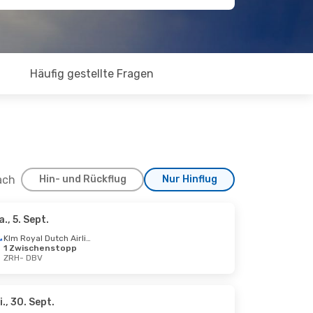
Häufig gestellte Fragen
ach
Hin- und Rückflug
Nur Hinflug
a., 5. Sept.
 25. Okt.
Klm Royal Dutch Airlines
1 Zwischenstopp
rekt
ZRH
- DBV
i., 30. Sept.