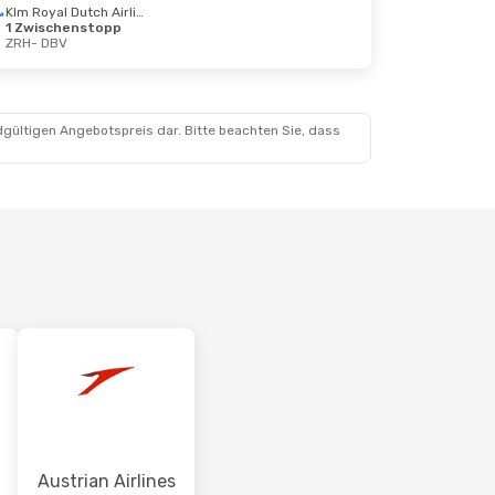
Klm Royal Dutch Airlines
1 Zwischenstopp
 1. Sept.
ZRH
- DBV
rekt
rekt
dgültigen Angebotspreis dar. Bitte beachten Sie, dass
Austrian Airlines