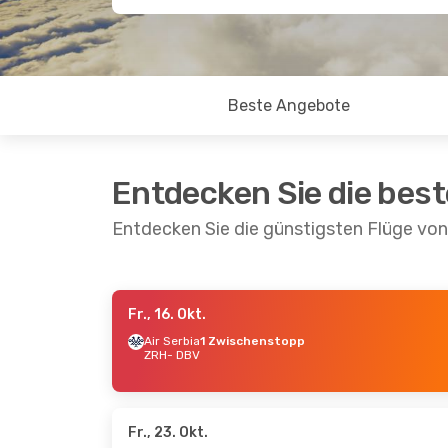
Beste Angebote
Entdecken Sie die bes
Entdecken Sie die günstigsten Flüge von
Fr., 16. Okt.
So., 6. Sept.
- Do., 10. Sept.
So., 11.
Air Serbia
1 Zwischenstopp
ZRH
- DBV
Croatia Airlines
Direkt
Croati
ZRH
- DBV
ZRH
- 
Croatia Airlines
Direkt
Croati
DBV
- ZRH
1 Zwi
DBV
- 
Fr., 23. Okt.