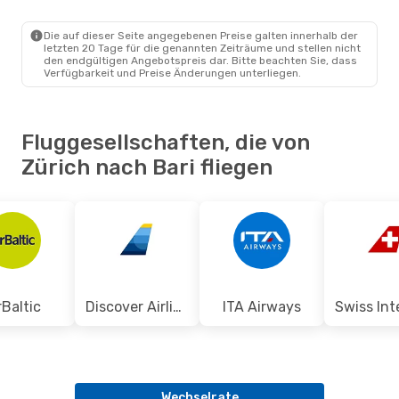
ZRH
- BRI
ITA Airways
1 Zwischenstopp
BRI
- ZRH
Die auf dieser Seite angegebenen Preise galten innerhalb der
letzten 20 Tage für die genannten Zeiträume und stellen nicht
den endgültigen Angebotspreis dar. Bitte beachten Sie, dass
Verfügbarkeit und Preise Änderungen unterliegen.
Fluggesellschaften, die von
Zürich nach Bari fliegen
rBaltic
Discover Airlines
ITA Airways
Wechselrate