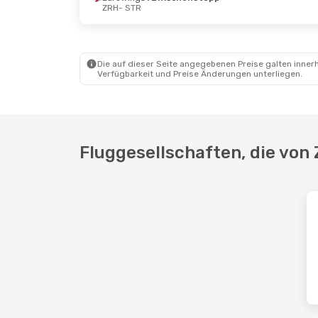
ZRH
- STR
Do., 22. Okt.
- So., 25. Okt.
Sa., 29. 
Swiss International Air Lines
Direkt
ZRH
- STR
ZRH
- S
Swiss International Air Lines
Direkt
STR
- ZRH
STR
- Z
Die auf dieser Seite angegebenen Preise galten innerh
Verfügbarkeit und Preise Änderungen unterliegen.
Fluggesellschaften, die von 