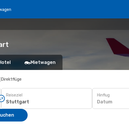
wagen
art
Hotel
Mietwagen
Direktflüge
Reiseziel
Hinflug
Datum
suchen