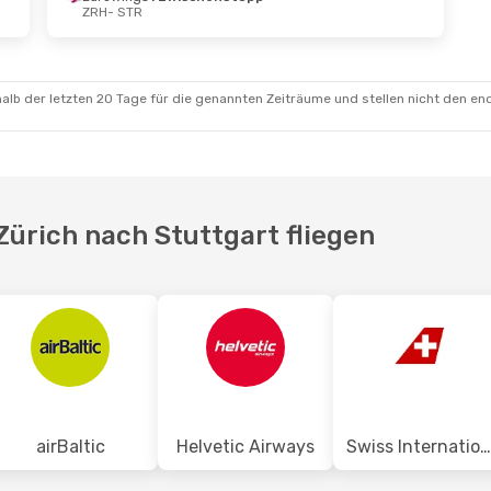
ZRH
- STR
Aug.
- So., 30. Aug.
Sa., 26. Sept.
- Sa., 2
Swiss International Air Lines
Direkt
Swiss International Air 
TR
ZRH
- STR
Swiss International Air Lines
Direkt
Swiss International Air 
RH
STR
- ZRH
alb der letzten 20 Tage für die genannten Zeiträume und stellen nicht den en
Zürich nach Stuttgart fliegen
airBaltic
Helvetic Airways
Swiss International Air Lines