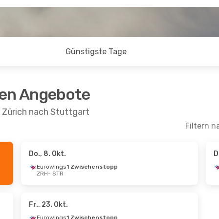
Günstigste Tage
ten Angebote
 Zürich nach Stuttgart
Filtern n
Do., 8. Okt.
D
kt.
- Mo., 2. Nov.
So., 4. Okt.
- Mo., 12.
Eurowings
1 Zwischenstopp
ZRH
- STR
Swiss International Air Lines
Direkt
Swiss International Air 
TR
ZRH
- STR
Swiss International Air Lines
Direkt
Swiss International Air 
RH
STR
- ZRH
Fr., 23. Okt.
Eurowings
1 Zwischenstopp