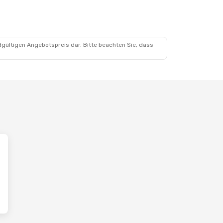
6. Sept.
Lines
Direkt
Lines
Direkt
dgültigen Angebotspreis dar. Bitte beachten Sie, dass