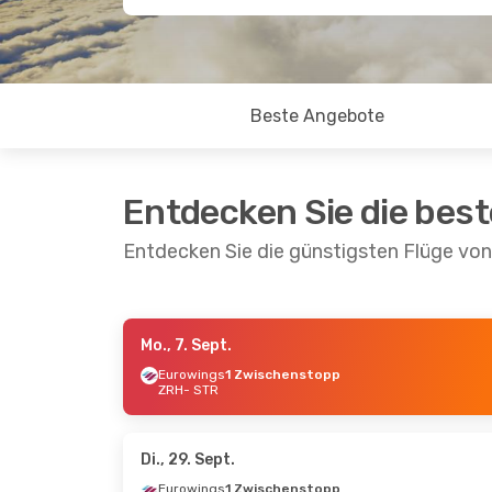
Beste Angebote
Entdecken Sie die bes
Entdecken Sie die günstigsten Flüge von
Mo., 7. Sept.
Do., 17. Sept.
- Sa., 19. Sept.
Sa., 31. O
Eurowings
1 Zwischenstopp
ZRH
- STR
Swiss International Air Lines
Direkt
ZRH
- STR
ZRH
- S
Swiss International Air Lines
Direkt
STR
- ZRH
STR
- Z
Di., 29. Sept.
Eurowings
1 Zwischenstopp