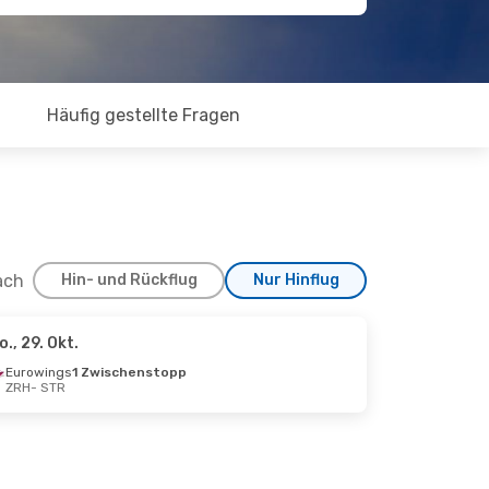
Häufig gestellte Fragen
ach
Hin- und Rückflug
Nur Hinflug
o., 29. Okt.
 Okt.
Eurowings
1 Zwischenstopp
ZRH
- STR
Lines
Direkt
Lines
Direkt