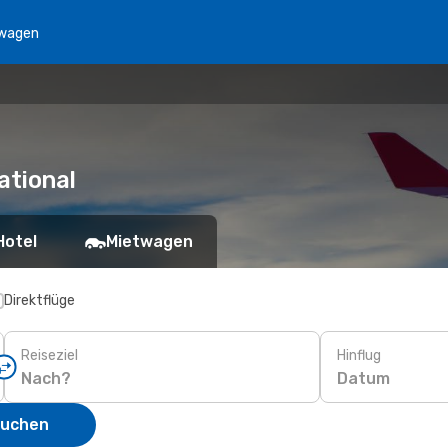
wagen
ational
Hotel
Mietwagen
Direktflüge
Reiseziel
Hinflug
Datum
suchen