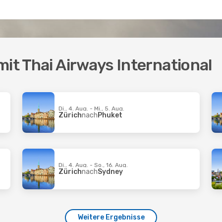
mit Thai Airways International
Di., 4. Aug. - Mi., 5. Aug.
Zürich
nach
Phuket
Di., 4. Aug. - So., 16. Aug.
Zürich
nach
Sydney
Weitere Ergebnisse