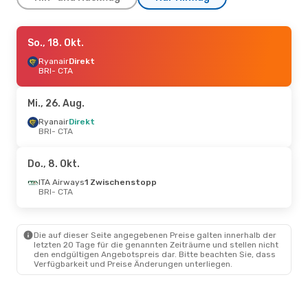
Fr., 18. Sept.
So., 18. Okt.
- So., 20. Sept.
Ryanair
Ryanair
Direkt
Direkt
BRI
BRI
- CTA
- CTA
Ryanair
Direkt
CTA
- BRI
Mi., 26. Aug.
Mi., 26. Aug.
Ryanair
Direkt
- So., 30. Aug.
BRI
- CTA
Ryanair
Direkt
BRI
- CTA
Ryanair
Direkt
Do., 8. Okt.
CTA
- BRI
ITA Airways
1 Zwischenstopp
BRI
- CTA
Mo., 7. Sept.
- Do., 10. Sept.
ITA Airways
1 Zwischenstopp
BRI
- CTA
Die auf dieser Seite angegebenen Preise galten innerhalb der
ITA Airways
1 Zwischenstopp
letzten 20 Tage für die genannten Zeiträume und stellen nicht
CTA
- BRI
den endgültigen Angebotspreis dar. Bitte beachten Sie, dass
Verfügbarkeit und Preise Änderungen unterliegen.