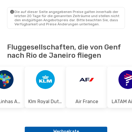
GVA
- RIO
Klm Royal Dutch Airlines
1 Zwischenstopp
Die auf dieser Seite angegebenen Preise galten innerhalb der
RIO
- GVA
letzten 20 Tage für die genannten Zeiträume und stellen nicht
den endgültigen Angebotspreis dar. Bitte beachten Sie, dass
Verfügbarkeit und Preise Änderungen unterliegen.
Fluggesellschaften, die von Genf
nach Rio de Janeiro fliegen
Azul Linhas Aereas Brasileiras
Klm Royal Dutch Airlines
Air France
LATAM Ai
Wechselrate