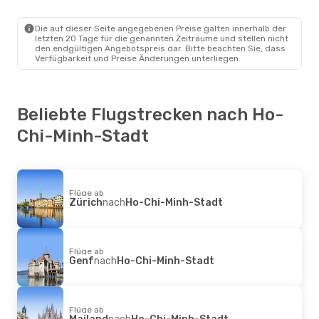
Da Nang
- Ho-Chi-Minh-Stadt
Vietravel Airlines
Direkt
Ho-Chi-Minh-Stadt
- Da Nang
Die auf dieser Seite angegebenen Preise galten innerhalb der
letzten 20 Tage für die genannten Zeiträume und stellen nicht
den endgültigen Angebotspreis dar. Bitte beachten Sie, dass
Verfügbarkeit und Preise Änderungen unterliegen.
Beliebte Flugstrecken nach Ho-
Chi-Minh-Stadt
Flüge ab
Zürich
nach
Ho-Chi-Minh-Stadt
Flüge ab
Genf
nach
Ho-Chi-Minh-Stadt
Flüge ab
Mailand
nach
Ho-Chi-Minh-Stadt