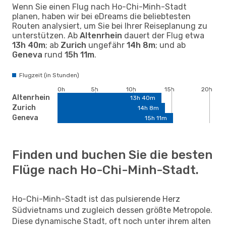
Wenn Sie einen Flug nach Ho-Chi-Minh-Stadt
planen, haben wir bei eDreams die beliebtesten
Routen analysiert, um Sie bei Ihrer Reiseplanung zu
unterstützen. Ab
Altenrhein
dauert der Flug etwa
13h 40m
; ab
Zurich
ungefähr
14h 8m
; und ab
Geneva
rund
15h 11m
.
Flugzeit (in Stunden)
0h
5h
10h
15h
20h
Altenrhein
13h 40m
Zurich
14h 8m
Geneva
15h 11m
Finden und buchen Sie die besten
Flüge nach Ho-Chi-Minh-Stadt.
Ho-Chi-Minh-Stadt ist das pulsierende Herz
Südvietnams und zugleich dessen größte Metropole.
Diese dynamische Stadt, oft noch unter ihrem alten