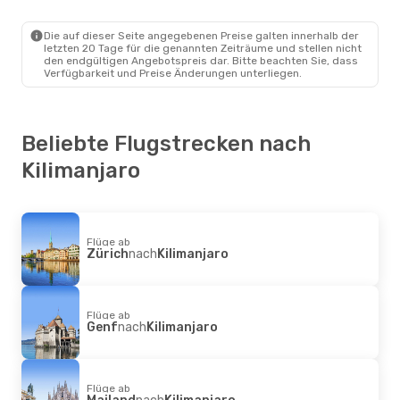
Berlin
- Kilimanjaro
Swiss International Air Lines
1 Zwischenstopp
Die auf dieser Seite angegebenen Preise galten innerhalb der
Kilimanjaro
- Berlin
letzten 20 Tage für die genannten Zeiträume und stellen nicht
den endgültigen Angebotspreis dar. Bitte beachten Sie, dass
Verfügbarkeit und Preise Änderungen unterliegen.
Beliebte Flugstrecken nach
Kilimanjaro
Flüge ab
Zürich
nach
Kilimanjaro
Flüge ab
Genf
nach
Kilimanjaro
Flüge ab
Mailand
nach
Kilimanjaro