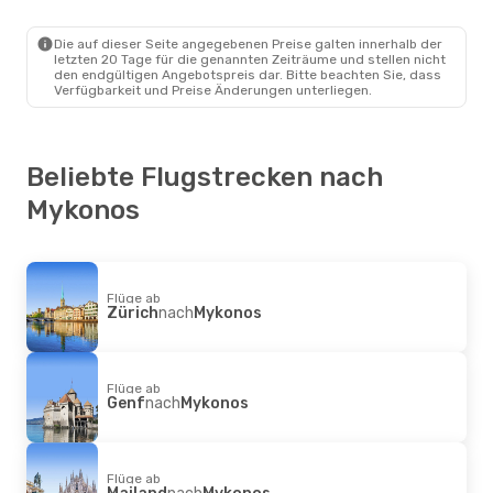
Wien
- Mykonos
Ryanair
Direkt
Mykonos
- Wien
Die auf dieser Seite angegebenen Preise galten innerhalb der
letzten 20 Tage für die genannten Zeiträume und stellen nicht
den endgültigen Angebotspreis dar. Bitte beachten Sie, dass
Verfügbarkeit und Preise Änderungen unterliegen.
Beliebte Flugstrecken nach
Mykonos
Flüge ab
Zürich
nach
Mykonos
Flüge ab
Genf
nach
Mykonos
Flüge ab
Mailand
nach
Mykonos