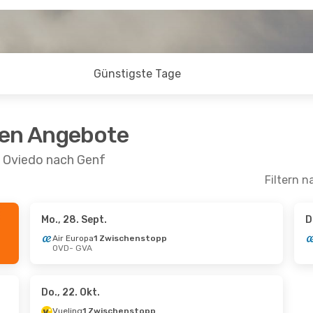
Günstigste Tage
ten Angebote
n Oviedo nach Genf
Filtern n
Mo., 28. Sept.
D
Air Europa
1 Zwischenstopp
OVD
- GVA
Do., 22. Okt.
Vueling
1 Zwischenstopp