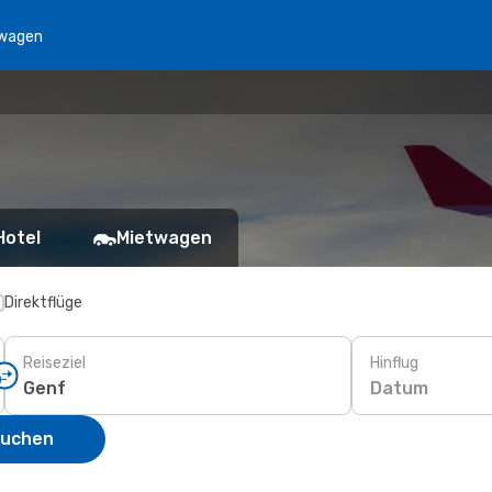
wagen
Hotel
Mietwagen
Direktflüge
Reiseziel
Hinflug
Datum
suchen