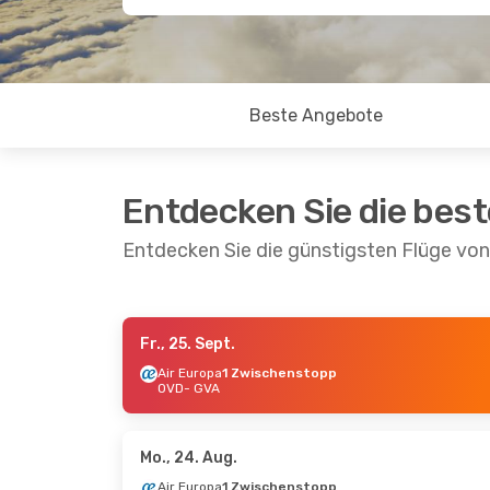
Beste Angebote
Entdecken Sie die bes
Entdecken Sie die günstigsten Flüge vo
Fr., 25. Sept.
Mo., 7. Sept.
- Mo., 14. Sept.
Air Europa
1 Zwischenstopp
OVD
- GVA
Air Europa
1 Zwischenstopp
OVD
- GVA
Vueling
1 Zwischenstopp
GVA
- OVD
Mo., 24. Aug.
Air Europa
1 Zwischenstopp