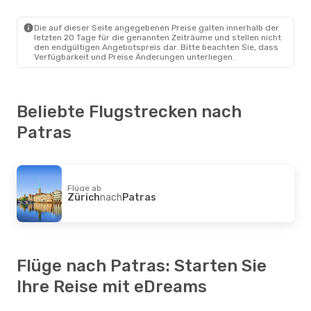
Mo., 28. Sept.
- Mo., 5. Okt.
Die auf dieser Seite angegebenen Preise galten innerhalb der
letzten 20 Tage für die genannten Zeiträume und stellen nicht
Chair Airlines
Direkt
den endgültigen Angebotspreis dar. Bitte beachten Sie, dass
Zürich
- Patras
Verfügbarkeit und Preise Änderungen unterliegen.
Chair Airlines
Direkt
Patras
- Zürich
Beliebte Flugstrecken nach
Patras
Flüge ab
Zürich
nach
Patras
Flüge nach Patras: Starten Sie
Ihre Reise mit eDreams