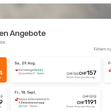
ten Angebote
los
Filtern n
Sa., 29. Aug.
F
Eurowings
Direkt
4
157
CHF
Düsseldorf
- Volos
CHF
160
Prime-Preis pro Passagier
Prime-Preis pro Passagier
Fr., 18. Sept.
93
CHF
1212
Swiss International Air Lines
9
1191
CHF
1 Zwischenstopp
Zürich
- Volos
Prime-Preis pro Passagier
Prime-Preis pro Passagier