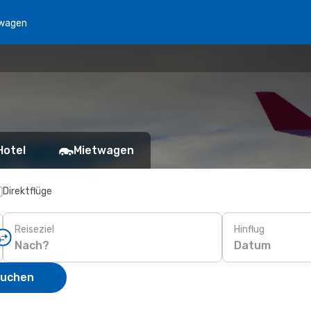
wagen
Hotel
Mietwagen
Direktflüge
Reiseziel
Hinflug
Datum
suchen