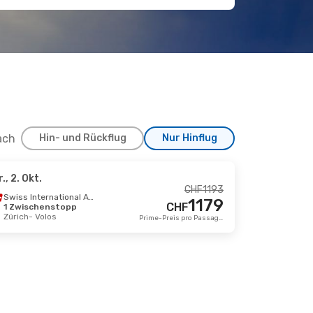
ach
Hin- und Rückflug
Nur Hinflug
r., 2. Okt.
CHF
1193
Swiss International Air Lines
1179
CHF
1 Zwischenstopp
Zürich
- Volos
Prime-Preis pro Passagier