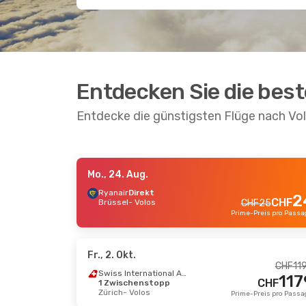
Entdecken Sie die bes
Entdecke die günstigsten Flüge nach Vo
Mo., 24. Aug.
Fr., 21. Aug.
- Di., 25. Aug.
Ryanair
Direkt
2
CHF
Brüssel
- Volos
CHF
25
Swiss International Air Lines
1 Zwischenstopp
Zürich
- Volos
CHF
1429
Hahn Air Systems
1407
CHF
1 Zwischenstopp
Volos
- Zürich
Prime-Preis pro Passagier
Fr., 2. Okt.
CHF
11
Swiss International Air Lines
117
CHF
1 Zwischenstopp
Zürich
- Volos