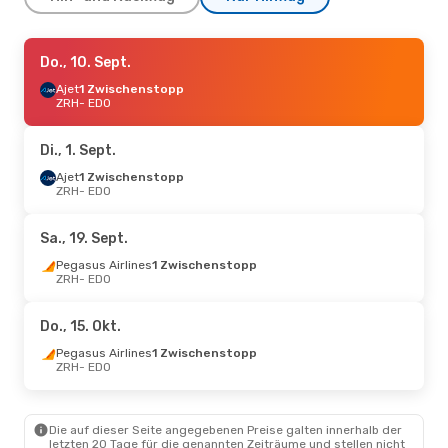
Di., 15. Sept.
Do., 10. Sept.
- Do., 17. Sept.
Ajet
Ajet
1 Zwischenstopp
1 Zwischenstopp
ZRH
ZRH
- EDO
- EDO
Ajet
1 Zwischenstopp
EDO
- ZRH
Di., 1. Sept.
Fr., 28. Aug.
Ajet
1 Zwischenstopp
- Do., 3. Sept.
ZRH
- EDO
Ajet
1 Zwischenstopp
ZRH
- EDO
Ajet
1 Zwischenstopp
Sa., 19. Sept.
EDO
- ZRH
Pegasus Airlines
1 Zwischenstopp
ZRH
- EDO
Mo., 19. Okt.
- So., 25. Okt.
Pegasus Airlines
Do., 15. Okt.
1 Zwischenstopp
ZRH
- EDO
Pegasus Airlines
1 Zwischenstopp
Turkish Airlines
1 Zwischenstopp
ZRH
- EDO
EDO
- ZRH
Mo., 5. Okt.
- Mo., 12. Okt.
Die auf dieser Seite angegebenen Preise galten innerhalb der
letzten 20 Tage für die genannten Zeiträume und stellen nicht