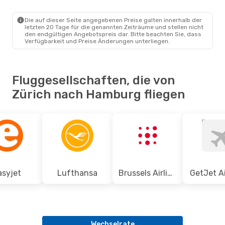
ZRH
- HAM
Eurowings
Direkt
HAM
- ZRH
Die auf dieser Seite angegebenen Preise galten innerhalb der
letzten 20 Tage für die genannten Zeiträume und stellen nicht
den endgültigen Angebotspreis dar. Bitte beachten Sie, dass
Verfügbarkeit und Preise Änderungen unterliegen.
Fluggesellschaften, die von
Zürich nach Hamburg fliegen
asyjet
Lufthansa
Brussels Airlines
GetJet Ai
Wechselrate