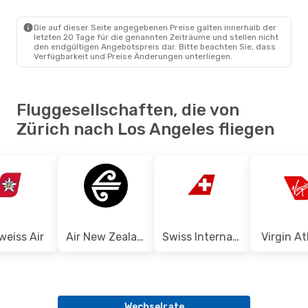
ZRH
- LAX
Condor
1 Zwischenstopp
LAX
- ZRH
Die auf dieser Seite angegebenen Preise galten innerhalb der
letzten 20 Tage für die genannten Zeiträume und stellen nicht
den endgültigen Angebotspreis dar. Bitte beachten Sie, dass
Verfügbarkeit und Preise Änderungen unterliegen.
Fluggesellschaften, die von
Zürich nach Los Angeles fliegen
weiss Air
Air New Zealand
Swiss International Air Lines
Virgin At
Wechselrate