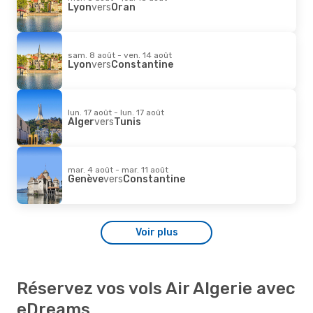
Lyon
vers
Oran
sam. 8 août - ven. 14 août
Lyon
vers
Constantine
lun. 17 août - lun. 17 août
Alger
vers
Tunis
mar. 4 août - mar. 11 août
Genève
vers
Constantine
Voir plus
Réservez vos vols Air Algerie avec
eDreams