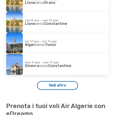
Lione
verso
Orano
sab 8 ago - ven 14 ago
Lione
verso
Constantine
lun 17 ago - lun 17 ago
Algeri
verso
Tunisi
mar 4 ago - mar 11 ago
Ginevra
verso
Constantine
Vedi altro
Prenota i tuoi voli Air Algerie con
eDreams