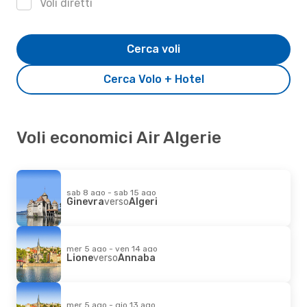
Voli diretti
Cerca voli
Cerca Volo + Hotel
Voli economici Air Algerie
sab 8 ago - sab 15 ago
Ginevra
verso
Algeri
mer 5 ago - ven 14 ago
Lione
verso
Annaba
mer 5 ago - gio 13 ago