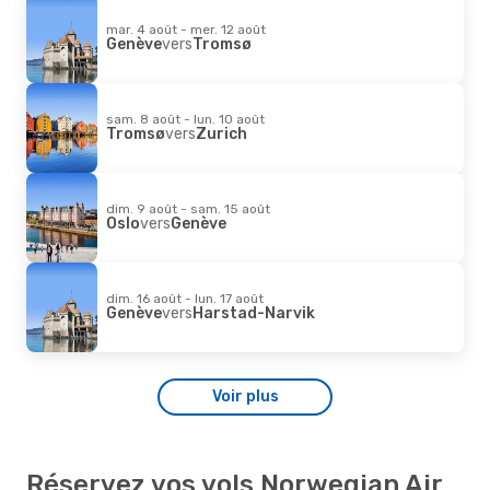
mar. 4 août - mer. 12 août
Genève
vers
Tromsø
sam. 8 août - lun. 10 août
Tromsø
vers
Zurich
dim. 9 août - sam. 15 août
Oslo
vers
Genève
dim. 16 août - lun. 17 août
Genève
vers
Harstad-Narvik
Voir plus
Réservez vos vols Norwegian Air