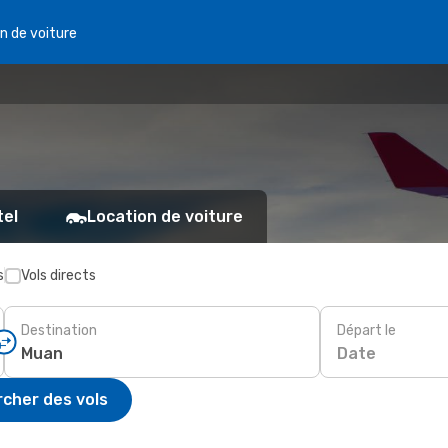
n de voiture
tel
Location de voiture
s
Vols directs
Destination
Départ le
Date
cher des vols