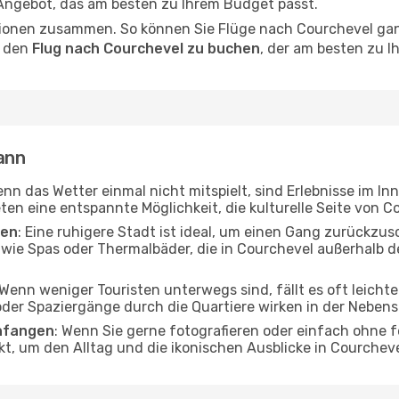
 Angebot, das am besten zu Ihrem Budget passt.
ionen zusammen. So können Sie Flüge nach Courchevel ganz
, den
Flug nach Courchevel zu buchen
, der am besten zu I
ann
enn das Wetter einmal nicht mitspielt, sind Erlebnisse im In
ten eine entspannte Möglichkeit, die kulturelle Seite von 
ten
: Eine ruhigere Stadt ist ideal, um einen Gang zurückzus
 wie Spas oder Thermalbäder, die in Courchevel außerhalb 
 Wenn weniger Touristen unterwegs sind, fällt es oft leichte
er Spaziergänge durch die Quartiere wirken in der Nebensai
nfangen
: Wenn Sie gerne fotografieren oder einfach ohne f
kt, um den Alltag und die ikonischen Ausblicke in Courche