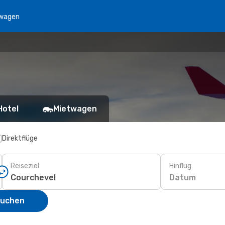
wagen
Hotel
Mietwagen
Direktflüge
Reiseziel
Hinflug
Datum
suchen