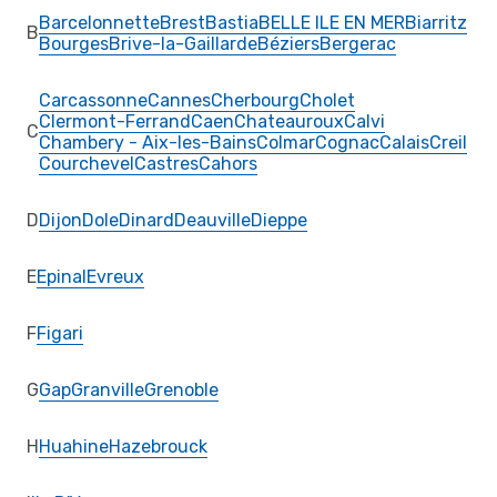
Barcelonnette
Brest
Bastia
BELLE ILE EN MER
Biarritz
B
Bourges
Brive-la-Gaillarde
Béziers
Bergerac
Carcassonne
Cannes
Cherbourg
Cholet
Clermont-Ferrand
Caen
Chateauroux
Calvi
C
Chambery - Aix-les-Bains
Colmar
Cognac
Calais
Creil
Courchevel
Castres
Cahors
D
Dijon
Dole
Dinard
Deauville
Dieppe
E
Epinal
Evreux
F
Figari
G
Gap
Granville
Grenoble
H
Huahine
Hazebrouck