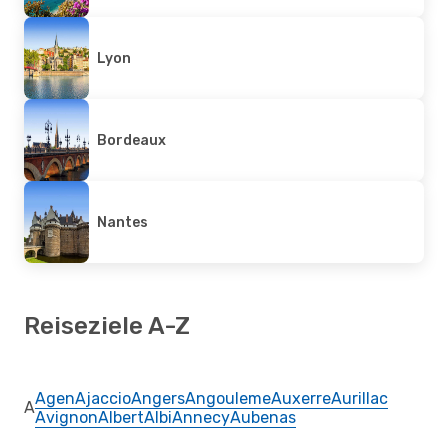
Lyon
Bordeaux
Nantes
Reiseziele A-Z
Agen
Ajaccio
Angers
Angouleme
Auxerre
Aurillac
A
Avignon
Albert
Albi
Annecy
Aubenas