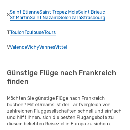
Saint Etienne
Saint Tropez Mole
Saint Brieuc
S
St Martin
Saint Nazaire
Solenzara
Strasbourg
T
Toulon
Toulouse
Tours
V
Valence
Vichy
Vannes
Vittel
Günstige Flüge nach Frankreich
finden
Möchten Sie günstige Flüge nach Frankreich
buchen? Mit eDreams ist der Tarifvergleich von
zahlreichen Fluggesellschaften schnell und einfach
und hilft Ihnen, sich die besten Flugangebote zu
diesem beliebten Reiseziel in Europa zu sichern.