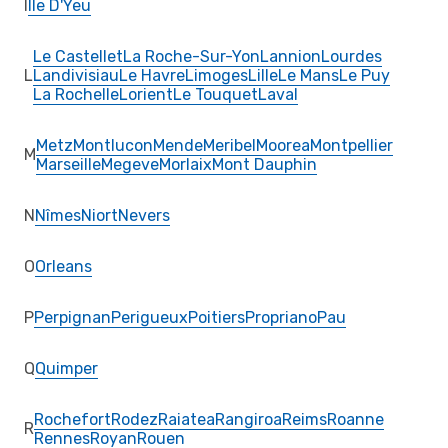
I
Ile D'Yeu
Le Castellet
La Roche-Sur-Yon
Lannion
Lourdes
L
Landivisiau
Le Havre
Limoges
Lille
Le Mans
Le Puy
La Rochelle
Lorient
Le Touquet
Laval
Metz
Montlucon
Mende
Meribel
Moorea
Montpellier
M
Marseille
Megeve
Morlaix
Mont Dauphin
N
Nîmes
Niort
Nevers
O
Orleans
P
Perpignan
Perigueux
Poitiers
Propriano
Pau
Q
Quimper
Rochefort
Rodez
Raiatea
Rangiroa
Reims
Roanne
R
Rennes
Royan
Rouen