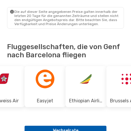
GVA
- BCN
Vueling
Direkt
BCN
- GVA
Die auf dieser Seite angegebenen Preise galten innerhalb der
letzten 20 Tage für die genannten Zeiträume und stellen nicht
den endgültigen Angebotspreis dar. Bitte beachten Sie, dass
Verfügbarkeit und Preise Änderungen unterliegen.
Fluggesellschaften, die von Genf
nach Barcelona fliegen
weiss Air
Easyjet
Ethiopian Airlines
Wechselrate