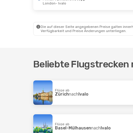
London
- Ivalo
Sa., 10. Okt.
- Sa., 17. Okt.
Finnair
1 Zwischenstopp
Zürich
- Ivalo
Finnair
1 Zwischenstopp
Ivalo
- Zürich
Die auf dieser Seite angegebenen Preise galten innerh
Verfügbarkeit und Preise Änderungen unterliegen.
Beliebte Flugstrecken 
Flüge ab
Zürich
nach
Ivalo
Flüge ab
Basel-Mülhausen
nach
Ivalo