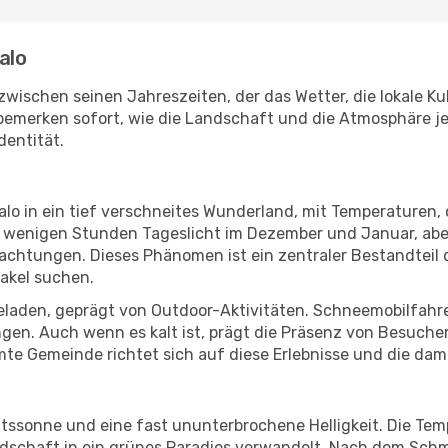
alo
zwischen seinen Jahreszeiten, der das Wetter, die lokale Ku
merken sofort, wie die Landschaft und die Atmosphäre je 
dentität.
lo in ein tief verschneites Wunderland, mit Temperaturen, 
nur wenigen Stunden Tageslicht im Dezember und Januar, abe
chtungen. Dieses Phänomen ist ein zentraler Bestandteil d
takel suchen.
geladen, geprägt von Outdoor-Aktivitäten. Schneemobilfah
ngen. Auch wenn es kalt ist, prägt die Präsenz von Besuche
mte Gemeinde richtet sich auf diese Erlebnisse und die dam
htssonne und eine fast ununterbrochene Helligkeit. Die Te
dschaft in ein grünes Paradies verwandelt. Nach dem Sch