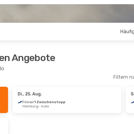
Häufig
ten Angebote
lo
Filtern n
Di., 25. Aug.
S
pt.
- Mi., 16. Sept.
Mo., 21. Sept.
- Do., 
Finnair
1 Zwischenstopp
Hamburg
- Ivalo
1 Zwischenstopp
Finnair
1 Zwischens
valo
Amsterdam
- Ivalo
1 Zwischenstopp
Finnair
1 Zwischens
Genf
Ivalo
- Amsterdam