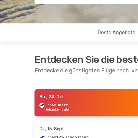
Beste Angebote
Entdecken Sie die bes
Entdecke die günstigsten Flüge nach Iva
Sa., 24. Okt.
Di., 27. Okt.
- Di., 3. Nov.
Mi., 9. Se
Finnair
Direkt
Helsinki
- Ivalo
Finnair
1 Zwischenstopp
Finnair
Mailand
- Ivalo
Genf
- I
Finnair
2 Zwischenstopps
Finnair
Ivalo
- Mailand
Ivalo
- 
Di., 15. Sept.
Finnair
1 Zwischenstopp