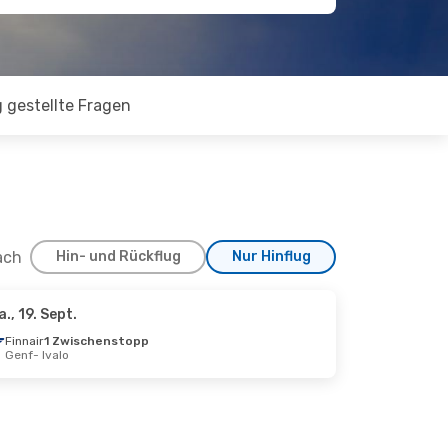
 gestellte Fragen
ach
Hin- und Rückflug
Nur Hinflug
a., 19. Sept.
24. Sept.
Finnair
1 Zwischenstopp
Genf
- Ivalo
topp
topp