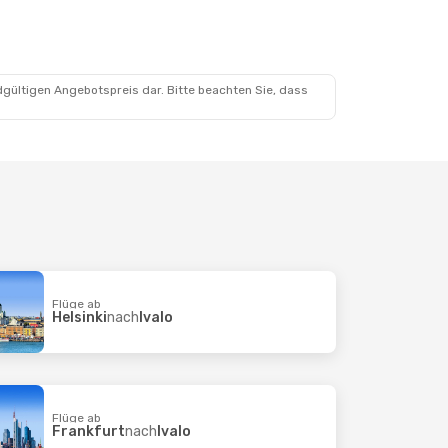
dgültigen Angebotspreis dar. Bitte beachten Sie, dass
Flüge ab
Helsinki
nach
Ivalo
Flüge ab
Frankfurt
nach
Ivalo