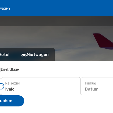
wagen
Hotel
Mietwagen
Direktflüge
Reiseziel
Hinflug
Datum
suchen